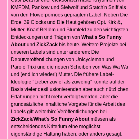
KMFDM, Pankow und Sielwolf und Sratch'n Sniff als
von den Flowerpornoes geprägtem Label. Neben Die
Erde, 39 Clocks und Die Haut gehören Cpt. Kirk &,
Mutter, Knarf Rellöm und Blumfeld zu den wichtigsten
Entdeckungen und Trägern von
What's So Funny
About
und
ZickZack
bis heute. Weitere Projekte bei
unseren Labels sind unter anderem: Die
Debütveröffentlichungen von Unicycleman und
Parole Trixi und die neuen Scheiben von Was Wa Wa
und (endlich wieder!) Mutter. Die frühere Label-
Ideologie "Lieber zuviel als zuwenig" konnte auf der
Basis vieler desillusionierenden aber auch nützlichen
Erfahrungen nicht mehr verfolgt werden, aber die
grundsätzliche inhaltliche Vorgabe für die Arbeit des
Labels gilt weiterhin: Veröffentlichungen bei
ZickZack
/
What's So Funny About
müssen als
entscheidendes Kriterium eine möglichst
eigenständige Haltung haben, oder anders gesagt,