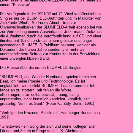
Live-Präsenz bei allen BLUMFELD-Konzerten bis heute zu
einem "Klassiker".
Die Verfügbarkeit der 1991/92 auf 7"- Vinyl veröffentlichten
Singles nur bei BLUMFELD-Auftritten und im Mailorder von
ZickZack/ What´s So Funny About.. trug zur
Unverwechselbarkeit der BLUMFELD-Arbeit ebenso bei wie
zur Vermeidung eienes Ausverkaufs. Jetzt macht ZickZack
die Aufnahmen durch die Veröffentlichung auf CD und einer
(limitierten) 10inch erstmals einem grösser und jünger
gewordenen BLUMFELD-Publikum bekannt; weniger als
Dokument der frühen Jahre sondern viel mehr als
unentbehrlichem Beitrag zur Kontinuität in der Entwicklung
einer unvergleichbaren Band.
Die Presse über die ersten BLUMFELD-Singles:
"BLUMFELD, das Wunder Hamburgs, spielen femininen
Beat, ich meine Poesie und Textmonologe. Es ist
unglaublich, wie perfekt BLUMFELD daherkommen. Ich
fange an zu stottern, mir fehlen die Worte...
offen, eigen, stur, selbstbewußt, traurig, lustig,
unprätentiös, nicht künstlich kapriziert, köstlich, halt
großartig. Nenn´ es Soul." (Peter K., Zitty Berlin, 1991)
"Verfolge den Prozess, Publikum" (Hamburger Rundschau,
1991)
"Ghettowelt - ein Song der sich und seine Kollegen aller
Länder und Zeiten in Frage stellt." (K. Abelmann,