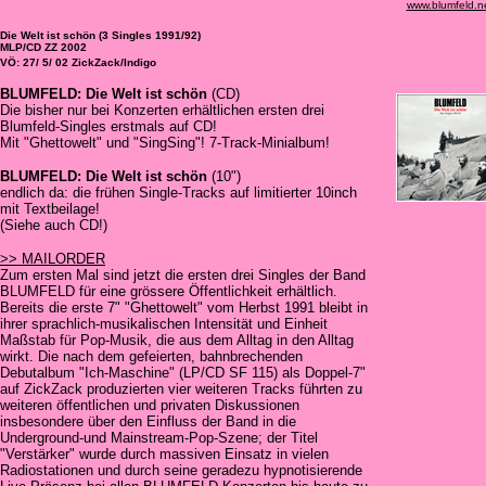
www.blumfeld.n
Die Welt ist schön (3 Singles 1991/92)
MLP/CD ZZ 2002
VÖ: 27/ 5/ 02 ZickZack/Indigo
BLUMFELD: Die Welt ist schön
(CD)
Die bisher nur bei Konzerten erhältlichen ersten drei
Blumfeld-Singles erstmals auf CD!
Mit "Ghettowelt" und "SingSing"! 7-Track-Minialbum!
BLUMFELD: Die Welt ist schön
(10")
endlich da: die frühen Single-Tracks auf limitierter 10inch
mit Textbeilage!
(Siehe auch CD!)
>> MAILORDER
Zum ersten Mal sind jetzt die ersten drei Singles der Band
BLUMFELD für eine grössere Öffentlichkeit erhältlich.
Bereits die erste 7" "Ghettowelt" vom Herbst 1991 bleibt in
ihrer sprachlich-musikalischen Intensität und Einheit
Maßstab für Pop-Musik, die aus dem Alltag in den Alltag
wirkt. Die nach dem gefeierten, bahnbrechenden
Debutalbum "Ich-Maschine" (LP/CD SF 115) als Doppel-7"
auf ZickZack produzierten vier weiteren Tracks führten zu
weiteren öffentlichen und privaten Diskussionen
insbesondere über den Einfluss der Band in die
Underground-und Mainstream-Pop-Szene; der Titel
"Verstärker" wurde durch massiven Einsatz in vielen
Radiostationen und durch seine geradezu hypnotisierende