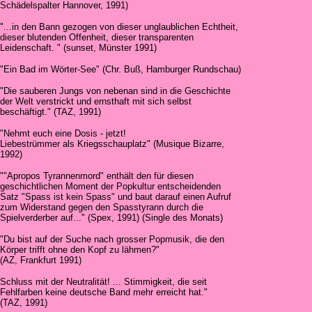
Schädelspalter Hannover, 1991)
"...in den Bann gezogen von dieser unglaublichen Echtheit,
dieser blutenden Offenheit, dieser transparenten
Leidenschaft. " (sunset, Münster 1991)
"Ein Bad im Wörter-See" (Chr. Buß, Hamburger Rundschau)
"Die sauberen Jungs von nebenan sind in die Geschichte
der Welt verstrickt und ernsthaft mit sich selbst
beschäftigt." (TAZ, 1991)
"Nehmt euch eine Dosis - jetzt!
Liebestrümmer als Kriegsschauplatz" (Musique Bizarre,
1992)
""Apropos Tyrannenmord" enthält den für diesen
geschichtlichen Moment der Popkultur entscheidenden
Satz "Spass ist kein Spass" und baut darauf einen Aufruf
zum Widerstand gegen den Spasstyrann durch die
Spielverderber auf..." (Spex, 1991) (Single des Monats)
"Du bist auf der Suche nach grosser Popmusik, die den
Körper trifft ohne den Kopf zu lähmen?"
(AZ, Frankfurt 1991)
Schluss mit der Neutralität! ... Stimmigkeit, die seit
Fehlfarben keine deutsche Band mehr erreicht hat."
(TAZ, 1991)