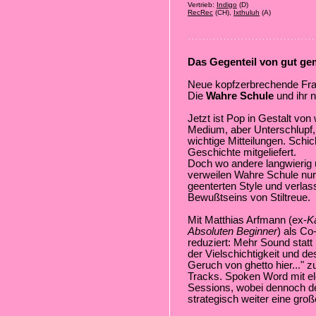
Vertrieb:
Indigo
(D)
RecRec
(CH),
Ixthuluh
(A)
Das Gegenteil von gut gem
Neue kopfzerbrechende Frage
Die
Wahre Schule
und ihr 
Jetzt ist Pop in Gestalt von
Medium, aber Unterschlupf, 
wichtige Mitteilungen. Schi
Geschichte mitgeliefert.
Doch wo andere langwierig u
verweilen Wahre Schule nur
geenterten Style und verla
Bewußtseins von Stiltreue.
Mit Matthias Arfmann (ex-
K
Absoluten Beginner
) als C
reduziert: Mehr Sound stat
der Vielschichtigkeit und d
Geruch von ghetto hier..." 
Tracks. Spoken Word mit el
Sessions, wobei dennoch de
strategisch weiter eine große