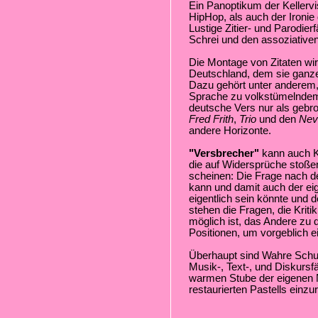
Ein Panoptikum der Kellerv
HipHop, als auch der Ironie
Lustige Zitier- und Parodier
Schrei und den assoziativen
Die Montage von Zitaten wi
Deutschland, dem sie ganze
Dazu gehört unter anderem
Sprache zu volkstümelndem
deutsche Vers nur als gebr
Fred Frith
,
Trio
und den
Nevi
andere Horizonte.
"Versbrecher"
kann auch K
die auf Widersprüche stoßen
scheinen: Die Frage nach 
kann und damit auch der e
eigentlich sein könnte und 
stehen die Fragen, die Krit
möglich ist, das Andere zu
Positionen, um vorgeblich e
Überhaupt sind Wahre Schul
Musik-, Text-, und Diskursfäh
warmen Stube der eigenen N
restaurierten Pastells einzur