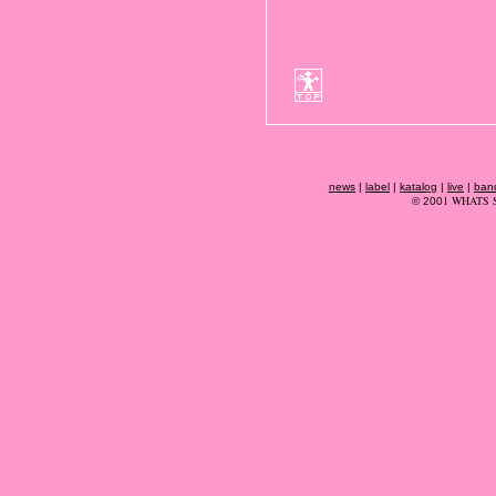
news
|
label
|
katalog
|
live
|
ban
1 WHATS 
© 200